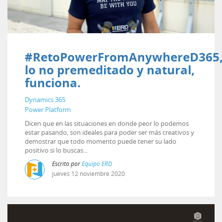
#RetoPowerFromAnywhereD365
lo no premeditado y natural,
funciona.
Dynamics 365
Power Platform
Dicen que en las situaciones en donde peor lo podemos
estar pasando, son ideales para poder ser más creativos y
demostrar que todo momento puede tener su lado
positivo si lo buscas...
Escrito por
Equipo ERD
jueves
12
noviembre
2020