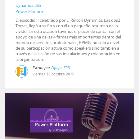
Dynamics 365
Power Platform
El episodio II celebrado por El Rincón Dynamics, Las dos2
Torres, llegó a su fin y con él un pequeño resumen de lo
vivido. En esta ocasión tuvimos el placer de contar con el
apoyo de una de las 4 firmas más importantes dentro del
mundo de servicios profesionales, KPMG, no solo a nivel
de su participación activa como speakers sino también a
través de la cesión de sus instalaciones y colaboración en
la organización.
Escrito por
Equipo ERD
viernes
18
octubre
2019