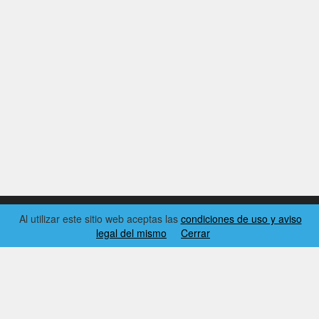
Al utilizar este sitio web aceptas las
condiciones de uso y aviso
legal del mismo
Cerrar
2026 © EL RINCÓN DYNAMICS
CONDICIONES DE USO Y AVISO LEGAL
CONTACTO