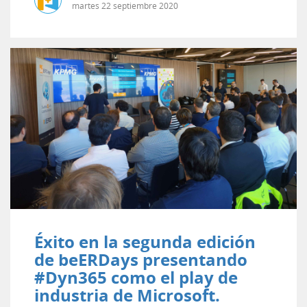
martes
22
septiembre
2020
Éxito en la segunda edición
de beERDays presentando
#Dyn365 como el play de
industria de Microsoft.