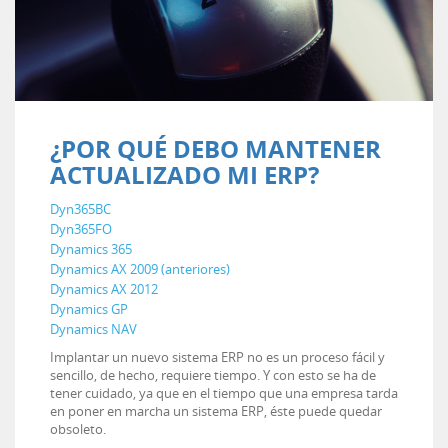
¿POR QUÉ DEBO MANTENER
ACTUALIZADO MI ERP?
Dyn365BC
Dyn365FO
Dynamics 365
Dynamics AX 2009 (anteriores)
Dynamics AX 2012
Dynamics GP
Dynamics NAV
Implantar un nuevo sistema ERP no es un proceso fácil y
sencillo, de hecho, requiere tiempo. Y con esto se ha de
tener cuidado, ya que en el tiempo que una empresa tarda
en poner en marcha un sistema ERP, éste puede quedar
obsoleto.