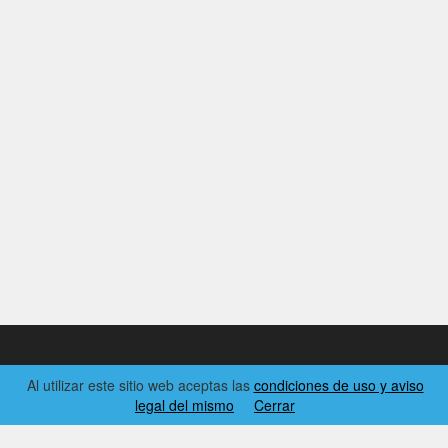
Al utilizar este sitio web aceptas las
condiciones de uso y aviso
2026 © EL RINCÓN DYNAMICS
legal del mismo
Cerrar
CONDICIONES DE USO Y AVISO LEGAL