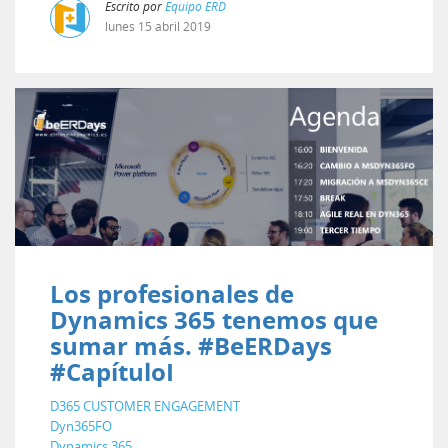
Escrito por
Equipo ERD
lunes
15
abril
2019
Los profesionales de
Dynamics 365 tenemos que
sumar más. #BeERDays
#CapítuloI
D365 CUSTOMER ENGAGEMENT
Dyn365FO
Dynamics 365