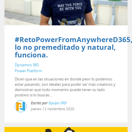
#RetoPowerFromAnywhereD365
lo no premeditado y natural,
funciona.
Dynamics 365
Power Platform
Dicen que en las situaciones en donde peor lo podemos
estar pasando, son ideales para poder ser más creativos y
demostrar que todo momento puede tener su lado
positivo si lo buscas...
Escrito por
Equipo ERD
jueves
12
noviembre
2020