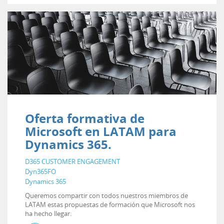
Oferta formativa de
Microsoft en LATAM para
Dynamics 365.
D365 CUSTOMER ENGAGEMENT
Dyn365FO
Dynamics 365
Queremos compartir con todos nuestros miembros de
LATAM estas propuestas de formación que Microsoft nos
ha hecho llegar.