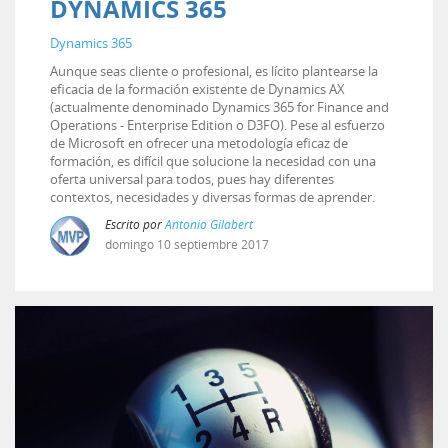
DYNAMICS 365
Dynamics 365
Aunque seas cliente o profesional, es lícito plantearse la
eficacia de la formación existente de Dynamics AX
(actualmente denominado Dynamics 365 for Finance and
Operations - Enterprise Edition o D3FO). Pese al esfuerzo
de Microsoft en ofrecer una metodología eficaz de
formación, es difícil que solucione la necesidad con una
oferta universal para todos, pues hay diferentes
contextos, necesidades y diversas formas de aprender.
Escrito por
Antonio Gilabert
domingo
10
septiembre
2017