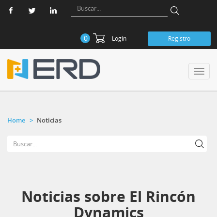
0
Login
Registro
Toggl
navig
Home
Noticias
Noticias sobre El Rincón
Dynamics