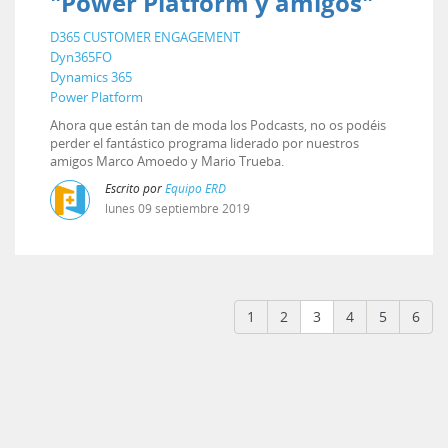
"Power Platform y amigos"
D365 CUSTOMER ENGAGEMENT
Dyn365FO
Dynamics 365
Power Platform
Ahora que están tan de moda los Podcasts, no os podéis
perder el fantástico programa liderado por nuestros
amigos Marco Amoedo y Mario Trueba.
Escrito por
Equipo ERD
lunes
09
septiembre
2019
(current)
1
2
3
4
5
6