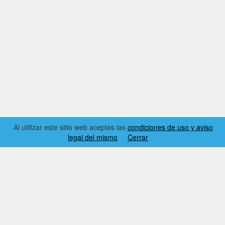
Al utilizar este sitio web aceptas las
condiciones de uso y aviso
legal del mismo
Cerrar
2026 © EL RINCÓN DYNAMICS