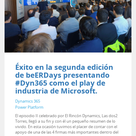
Éxito en la segunda edición
de beERDays presentando
#Dyn365 como el play de
industria de Microsoft.
Dynamics 365
Power Platform
El episodio II celebrado por El Rincón Dynamics, Las dos2
Torres, llegó a su fin y con él un pequeño resumen de lo
vivido. En esta ocasión tuvimos el placer de contar con el
apoyo de una de las 4 firmas más importantes dentro del