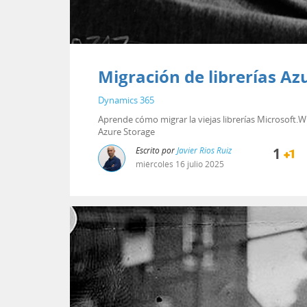
Migración de librerías Az
Dynamics 365
Aprende cómo migrar la viejas librerías Microsoft.W
Azure Storage
Escrito por
Javier Rios Ruiz
1
miércoles
16
julio
2025