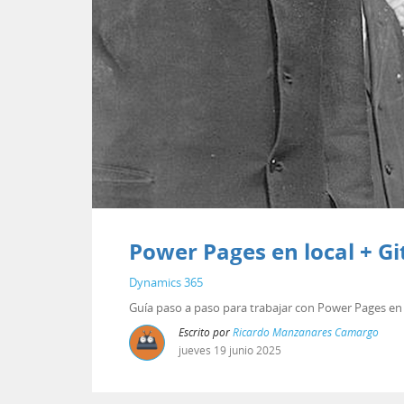
Power Pages en local + Gi
Dynamics 365
Guía paso a paso para trabajar con Power Pages en l
Escrito por
Ricardo Manzanares Camargo
jueves
19
junio
2025