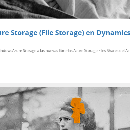
ure Storage (File Storage) en Dynamic
indowsAzure.Storage a las nuevas librerías Azure.Storage.Files.Shares del A